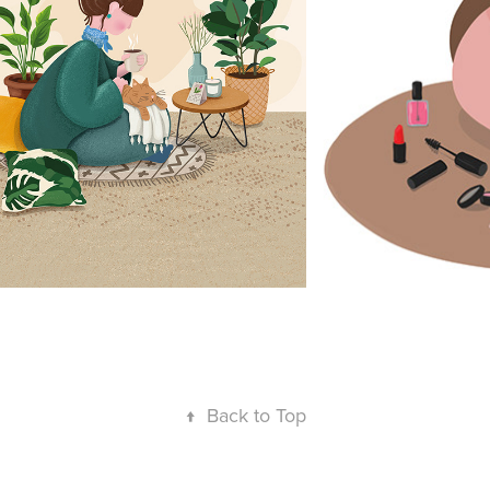
↑
Back to Top